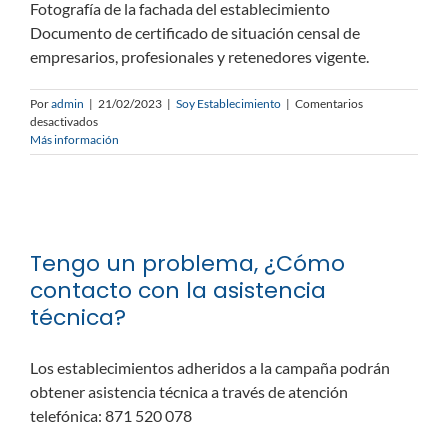
Fotografía de la fachada del establecimiento
Documento de certificado de situación censal de
empresarios, profesionales y retenedores vigente.
Por
admin
|
21/02/2023
|
Soy Establecimiento
|
Comentarios
en
desactivados
Quiero
Más información
adherirme
a
la
campaña,
¿qué
documentos
Tengo un problema, ¿Cómo
necesito?
contacto con la asistencia
técnica?
Los establecimientos adheridos a la campaña podrán
obtener asistencia técnica a través de atención
telefónica: 871 520 078