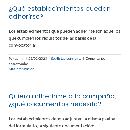
si
¿Qué establecimientos pueden
soy
un
adherirse?
establecimiento?
Los establecimientos que pueden adherirse son aquellos
que cumplen los requisitos de las bases de la
convocatoria
Por
admin
|
21/02/2023
|
Soy Establecimiento
|
Comentarios
en
desactivados
¿Qué
Más información
establecimientos
pueden
adherirse?
Quiero adherirme a la campaña,
¿qué documentos necesito?
Los establecimientos deben adjuntar la misma página
del formulario, la siguiente documentación: