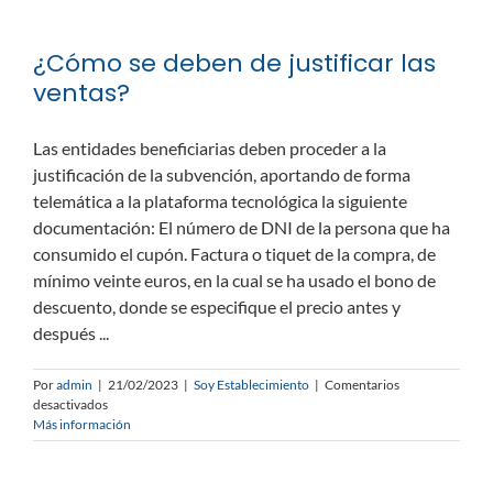
suscribir
a
¿Cómo se deben de justificar las
la
campaña?
ventas?
Las entidades beneficiarias deben proceder a la
justificación de la subvención, aportando de forma
telemática a la plataforma tecnológica la siguiente
documentación: El número de DNI de la persona que ha
consumido el cupón. Factura o tiquet de la compra, de
mínimo veinte euros, en la cual se ha usado el bono de
descuento, donde se especifique el precio antes y
después ...
Por
admin
|
21/02/2023
|
Soy Establecimiento
|
Comentarios
en
desactivados
¿Cómo
Más información
se
deben
de