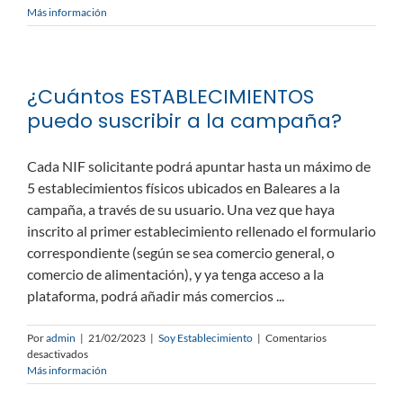
¿Cuál
Más información
es
el
plazo
de
¿Cuántos ESTABLECIMIENTOS
presentación
de
puedo suscribir a la campaña?
la
solicitud?
Cada NIF solicitante podrá apuntar hasta un máximo de
5 establecimientos físicos ubicados en Baleares a la
campaña, a través de su usuario. Una vez que haya
inscrito al primer establecimiento rellenado el formulario
correspondiente (según se sea comercio general, o
comercio de alimentación), y ya tenga acceso a la
plataforma, podrá añadir más comercios ...
Por
admin
|
21/02/2023
|
Soy Establecimiento
|
Comentarios
en
desactivados
¿Cuántos
Más información
ESTABLECIMIENTOS
puedo