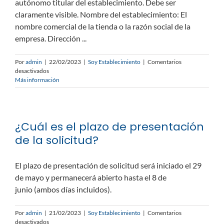
autónomo titular del establecimiento. Debe ser
claramente visible. Nombre del establecimiento: El
nombre comercial de la tienda o la razón social de la
empresa. Dirección ...
Por
admin
|
22/02/2023
|
Soy Establecimiento
|
Comentarios
en
desactivados
¿Qué
Más información
datos
mínimos
debe
contener
¿Cuál es el plazo de presentación
el
ticket/factura
de la solicitud?
de
la
compra
El plazo de presentación de solicitud será iniciado el 29
que
de mayo y permanecerá abierto hasta el 8 de
se
haga
junio (ambos días incluidos).
con
Bonos?
Por
admin
|
21/02/2023
|
Soy Establecimiento
|
Comentarios
en
desactivados