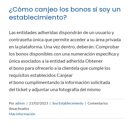
justificar
¿Cómo canjeo los bonos si soy un
las
ventas?
establecimiento?
Las entidades adheridas dispondrán de un usuario y
contraseña única que permite acceder a su área privada
en la plataforma. Una vez dentro, deberán: Comprobar
los bonos disponibles con una numeración específica y
única asociados a la entidad adherida Obtener
el bono para ofrecerlo a la clientela que cumple los
requisitos establecidos Canjear
el bono cumplimentando la información solicitada
del ticket y adjuntar una fotografía del mismo
Por
admin
|
21/02/2023
|
Soy Establecimiento
|
Comentarios
en
desactivados
¿Cómo
Más información
canjeo
los
bonos