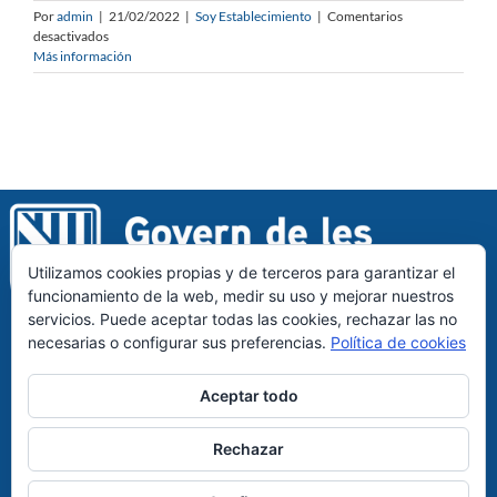
Por
admin
|
21/02/2022
|
Soy Establecimiento
|
Comentarios
en
desactivados
Tengo
Más información
un
problema,
¿Cómo
contacto
con
la
asistencia
técnica?
Utilizamos cookies propias y de terceros para garantizar el
funcionamiento de la web, medir su uso y mejorar nuestros
servicios. Puede aceptar todas las cookies, rechazar las no
necesarias o configurar sus preferencias.
Política de cookies
Aceptar todo
Rechazar