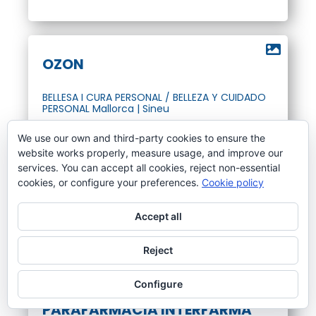
OZON
BELLESA I CURA PERSONAL / BELLEZA Y CUIDADO
PERSONAL Mallorca | Sineu
We use our own and third-party cookies to ensure the
CARRER S'ALOU 1 SINEU, 07510
website works properly, measure usage, and improve our
services. You can accept all cookies, reject non-essential
CENTRO DE ESTÉTICA
@
cookies, or configure your preferences.
Cookie policy
WWW
Accept all
Bons canviats / Bonos canjeados
Reject
Configure
PARAFARMACIA INTERFARMA