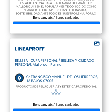
ESPACIO EN UNA CASA CENTENARIA DE CARÁCTER
MALLORQUÍN EN EL POPULARMENTE CONOCIDO COMO
"CARRER DE CIUTAT". (C/ JOAN LLITERAS 34A).
SOSTENIBILIDAD ANTE TODO ES NUESTRO LEMA. POR LO
QUE TODOS LOS PRODUCTOS QU
Bons canviats / Bonos canjeados
@
WWW
LINEAPROFF
BELLESA I CURA PERSONAL / BELLEZA Y CUIDADO
PERSONAL Mallorca | Palma
C/ FRANCISCO MANUEL DE LOS HERREROS,
16 BAJOS, 07005
PRODUCTOS DE PELUQUERÍAS Y ESTÉTICA PROFESIONAL
@
WWW
Bons canviats / Bonos canjeados